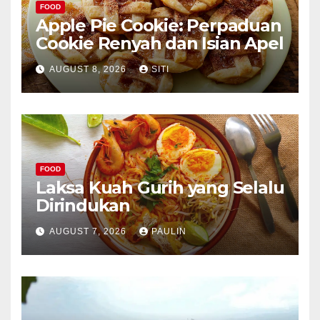
FOOD
Apple Pie Cookie: Perpaduan
Cookie Renyah dan Isian Apel
AUGUST 8, 2026
SITI
FOOD
Laksa Kuah Gurih yang Selalu
Dirindukan
AUGUST 7, 2026
PAULIN