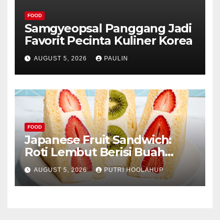
FOOD
Samgyeopsal Panggang Jadi
Favorit Pecinta Kuliner Korea
AUGUST 5, 2026
PAULIN
FOOD
Japanese Fruit Sandwich:
Roti Lembut Berisi Buah
Segar yang Memikat Selera
AUGUST 5, 2026
PUTRI HOOLAHUP