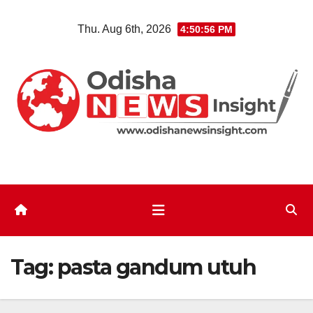
Skip
Thu. Aug 6th, 2026
4:50:57 PM
to
content
Tag:
pasta gandum utuh