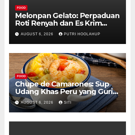
FOOD
Melonpan Gelato: Perpaduan
Roti Renyah dan Es Krim
Lembut yang Menggoda
AUGUST 6, 2026
PUTRI HOOLAHUP
FOOD
Chupe de Camarones: Sup
Udang Khas Peru yang Gurih
Lezat
AUGUST 6, 2026
SITI