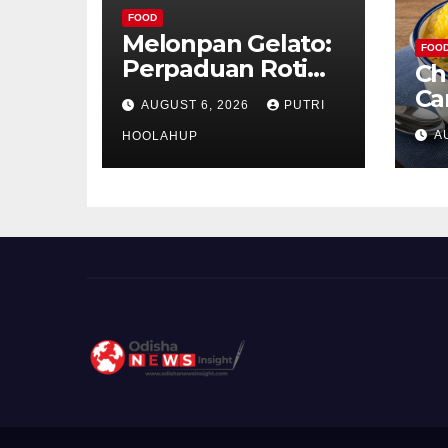
FOOD
Melonpan Gelato:
FOO
Perpaduan Roti
Ch
Renyah dan Es
Ca
AUGUST 6, 2026
PUTRI
Krim Lembut yang
Ud
A
Menggoda
HOOLAHUP
ya