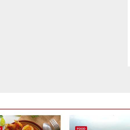
D
FOOD