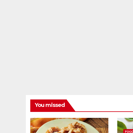
You missed
FOO