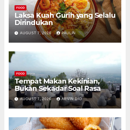
FOOD
Laksa Kuah Gurih yang Selalu
Dirindukan
AUGUST 7, 2026
PAULIN
FOOD
Tempat Makan Kekinian,
Bukan Sekadar Soal Rasa
AUGUST 7, 2026
ARVIN DIO