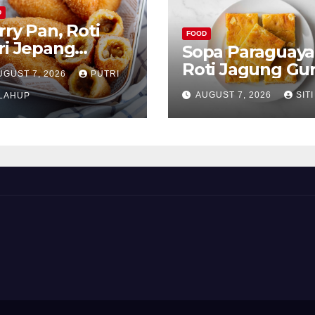
D
rry Pan, Roti
FOOD
ri Jepang
Sopa Paraguaya
nyah dengan
Roti Jagung Gur
UGUST 7, 2026
PUTRI
ian Gurih
Khas Paraguay
AUGUST 7, 2026
SITI
nggoda
LAHUP
yang Unik