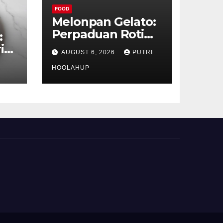
FOOD
Melonpan Gelato:
Perpaduan Roti
:
Renyah dan Es
ih
AUGUST 6, 2026
PUTRI
Krim Lembut yang
Menggoda
HOOLAHUP