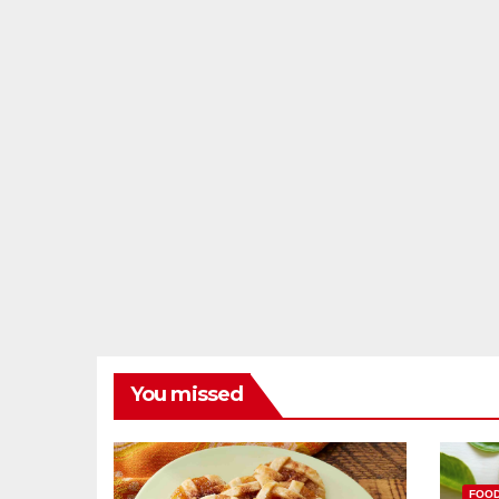
You missed
FOO