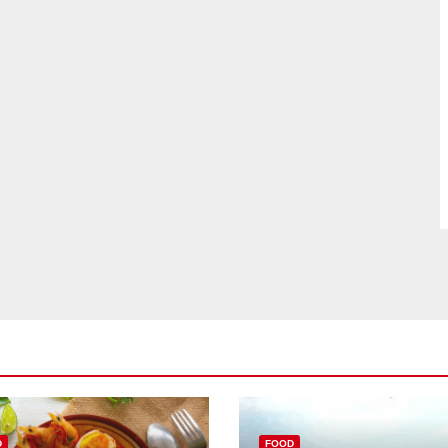
D
FOOD