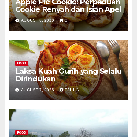
Apple Pie Cookie: Perpaduan
Cookie Renyah dan Isian Apel
AUGUST 8, 2026
SITI
FOOD
Laksa Kuah Gurih yang Selalu
Dirindukan
AUGUST 7, 2026
PAULIN
FOOD