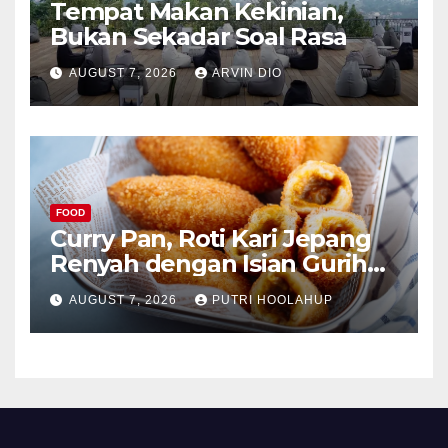
Tempat Makan Kekinian,
Bukan Sekadar Soal Rasa
AUGUST 7, 2026
ARVIN DIO
FOOD
Curry Pan, Roti Kari Jepang
Renyah dengan Isian Gurih
Menggoda
AUGUST 7, 2026
PUTRI HOOLAHUP