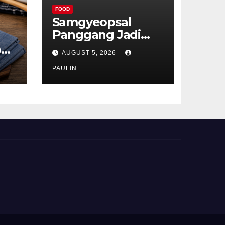
FOOD
Samgyeopsal
Panggang Jadi
Favorit Pecinta
p
AUGUST 5, 2026
Kuliner Korea
ru
PAULIN
t