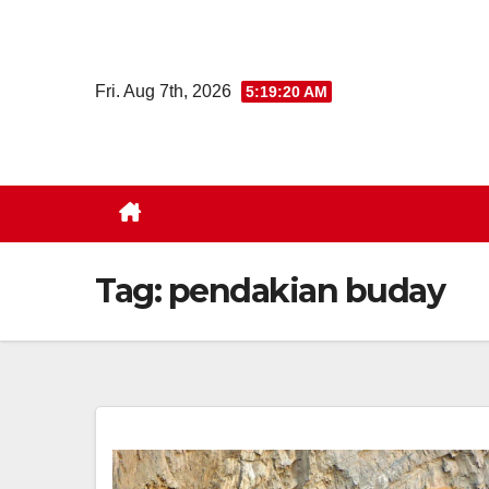
Skip
to
content
Fri. Aug 7th, 2026
5:19:21 AM
Tag:
pendakian buday