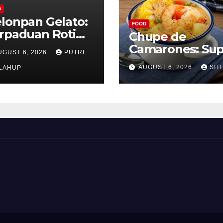
D
lonpan Gelato:
FOOD
rpaduan Roti
Chupe de
nyah dan Es
Camarones: Su
UGUST 6, 2026
PUTRI
im Lembut yang
Udang Khas Pe
AUGUST 6, 2026
SITI
nggoda
LAHUP
yang Gurih Leza