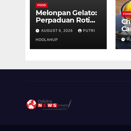
FOOD
Melonpan Gelato:
FOO
Perpaduan Roti
Ch
Renyah dan Es
Ca
AUGUST 6, 2026
PUTRI
Krim Lembut yang
Ud
A
Menggoda
HOOLAHUP
ya