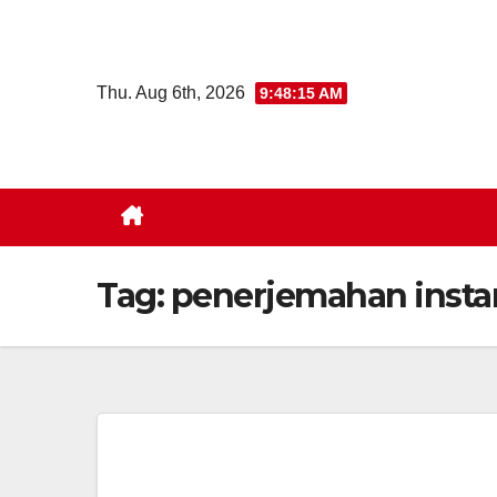
Skip
to
content
Thu. Aug 6th, 2026
9:48:16 AM
Tag:
penerjemahan insta