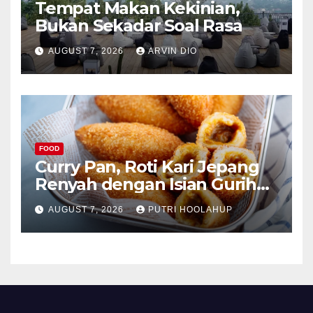
Tempat Makan Kekinian,
Bukan Sekadar Soal Rasa
AUGUST 7, 2026
ARVIN DIO
FOOD
Curry Pan, Roti Kari Jepang
Renyah dengan Isian Gurih
Menggoda
AUGUST 7, 2026
PUTRI HOOLAHUP