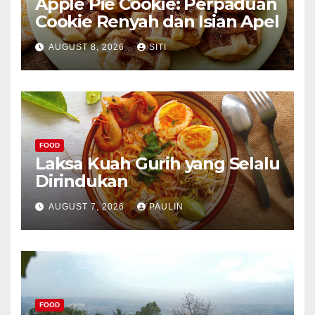
Apple Pie Cookie: Perpaduan
Cookie Renyah dan Isian Apel
AUGUST 8, 2026
SITI
FOOD
Laksa Kuah Gurih yang Selalu
Dirindukan
AUGUST 7, 2026
PAULIN
FOOD