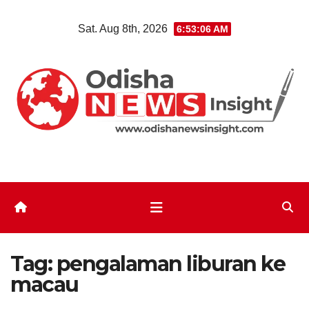
Skip
Sat. Aug 8th, 2026
6:53:06 AM
to
content
Tag:
pengalaman liburan ke
macau