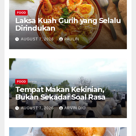
FOOD
Laksa Kuah Gurih yang Selalu
Dirindukan
AUGUST 7, 2026
PAULIN
FOOD
Tempat Makan Kekinian,
Bukan Sekadar Soal Rasa
AUGUST 7, 2026
ARVIN DIO