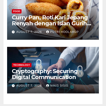
FOOD
Curry Pan, Roti Kari Jepang
Renyah dengan Isian Gurih
Menggoda
AUGUST 7, 2026
PUTRI HOOLAHUP
TECHNOLOGY
Cryptography: Securing
Digital Communication
AUGUST 7, 2026
NINIS SISIS