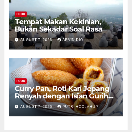
FOOD
Tempat Makan Kekinian,
Bukan Sekadar Soal Rasa
AUGUST 7, 2026
ARVIN DIO
FOOD
Curry Pan, Roti Kari Jepang
Renyah dengan Isian Gurih
Menggoda
AUGUST 7, 2026
PUTRI HOOLAHUP