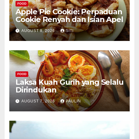
FOOD
Apple Pie Cookie: Perpaduan
Cookie Renyah dan Isian Apel
AUGUST 8, 2026
SITI
FOOD
Laksa Kuah Gurih yang Selalu
Dirindukan
AUGUST 7, 2026
PAULIN