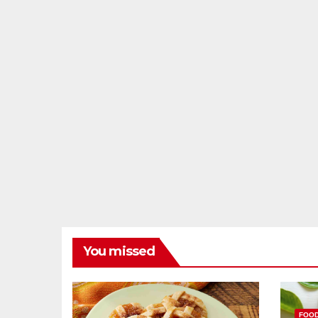
You missed
FOO