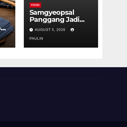
FOOD
Samgyeopsal
Panggang Jadi
Favorit Pecinta
p
AUGUST 5, 2026
Kuliner Korea
ru
PAULIN
t