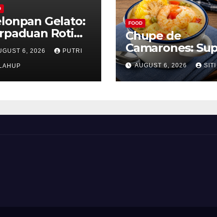
D
lonpan Gelato:
FOOD
rpaduan Roti
Chupe de
nyah dan Es
Camarones: Su
UGUST 6, 2026
PUTRI
im Lembut yang
Udang Khas Pe
AUGUST 6, 2026
SITI
nggoda
LAHUP
yang Gurih Leza