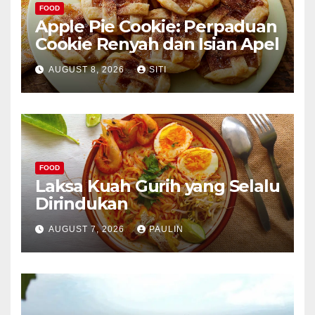
FOOD
Apple Pie Cookie: Perpaduan
Cookie Renyah dan Isian Apel
AUGUST 8, 2026
SITI
FOOD
Laksa Kuah Gurih yang Selalu
Dirindukan
AUGUST 7, 2026
PAULIN