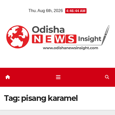
Skip
Thu. Aug 6th, 2026
4:46:44 AM
to
content
Tag:
pisang karamel