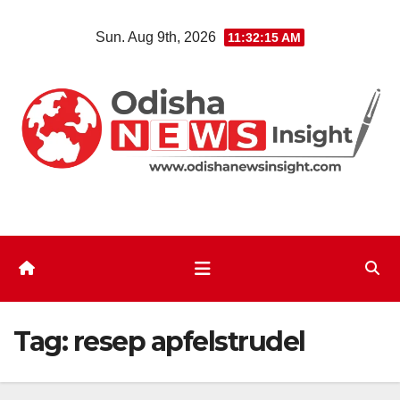
Skip
Sun. Aug 9th, 2026
11:32:15 AM
to
content
Tag:
resep apfelstrudel