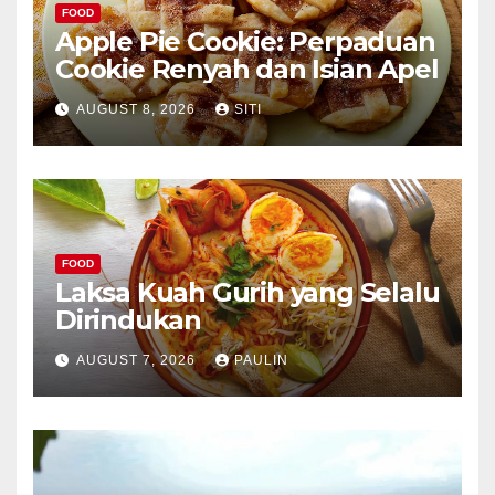
FOOD
Apple Pie Cookie: Perpaduan
Cookie Renyah dan Isian Apel
AUGUST 8, 2026
SITI
FOOD
Laksa Kuah Gurih yang Selalu
Dirindukan
AUGUST 7, 2026
PAULIN