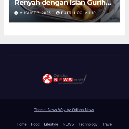
Renyah dengan Isian Gurih
Menggoda
AUGUST 7, 2026
PUTRI HOOLAHUP
Theme: News Way by
Odisha News
.
Home
Food
Lifestyle
NEWS
Technology
Travel