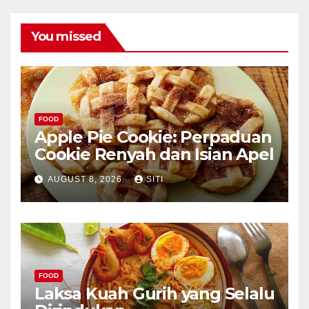
You missed
FOOD
Apple Pie Cookie: Perpaduan
Cookie Renyah dan Isian Apel
AUGUST 8, 2026
SITI
FOOD
Laksa Kuah Gurih yang Selalu