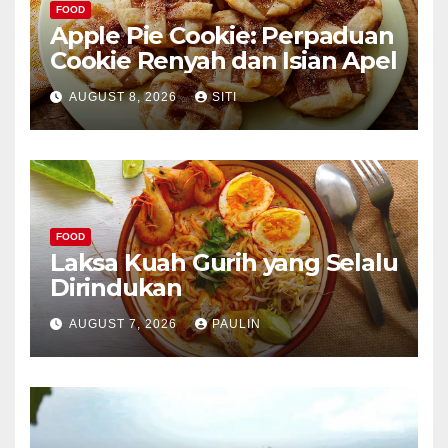
FOOD
Apple Pie Cookie: Perpaduan
Cookie Renyah dan Isian Apel
AUGUST 8, 2026
SITI
FOOD
Laksa Kuah Gurih yang Selalu
Dirindukan
AUGUST 7, 2026
PAULIN