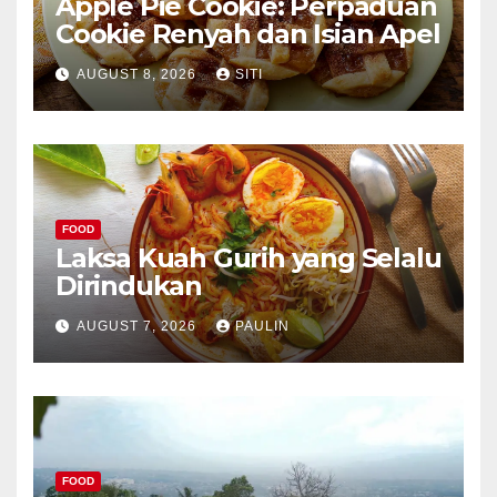
Apple Pie Cookie: Perpaduan
Cookie Renyah dan Isian Apel
AUGUST 8, 2026
SITI
FOOD
Laksa Kuah Gurih yang Selalu
Dirindukan
AUGUST 7, 2026
PAULIN
FOOD