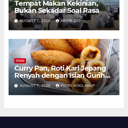
Tempat Makan Kekinian,
Bukan Sekadar Soal Rasa
AUGUST 7, 2026
ARVIN DIO
FOOD
Curry Pan, Roti Kari Jepang
Renyah dengan Isian Gurih
Menggoda
AUGUST 7, 2026
PUTRI HOOLAHUP