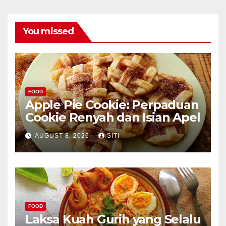
You missed
FOOD
Apple Pie Cookie: Perpaduan
Cookie Renyah dan Isian Apel
AUGUST 8, 2026
SITI
FOOD
Laksa Kuah Gurih yang Selalu