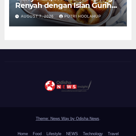
Renyah dengan Isian Gurih
Menggoda
AUGUST 7, 2026
PUTRI HOOLAHUP
Theme: News Way by
Odisha News
.
Home
Food
Lifestyle
NEWS
Technology
Travel