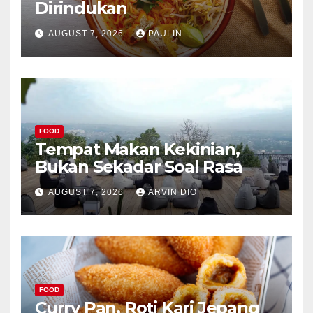
Dirindukan
AUGUST 7, 2026
PAULIN
FOOD
Tempat Makan Kekinian,
Bukan Sekadar Soal Rasa
AUGUST 7, 2026
ARVIN DIO
FOOD
Curry Pan, Roti Kari Jepang