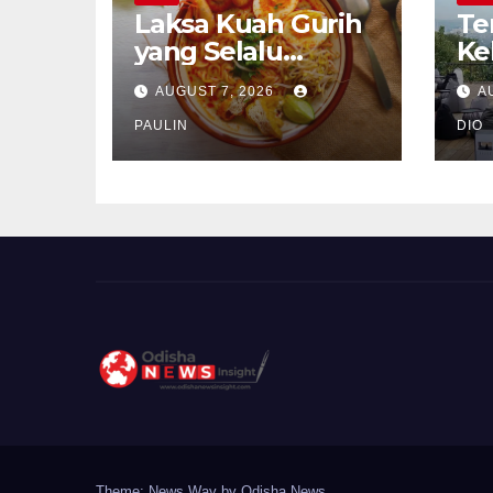
Laksa Kuah Gurih
Te
yang Selalu
Ke
Dirindukan
Se
AUGUST 7, 2026
A
PAULIN
DIO
Theme: News Way by
Odisha News
.