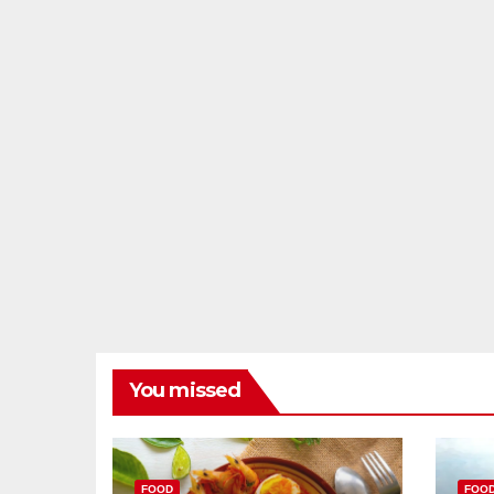
You missed
FOOD
FOO