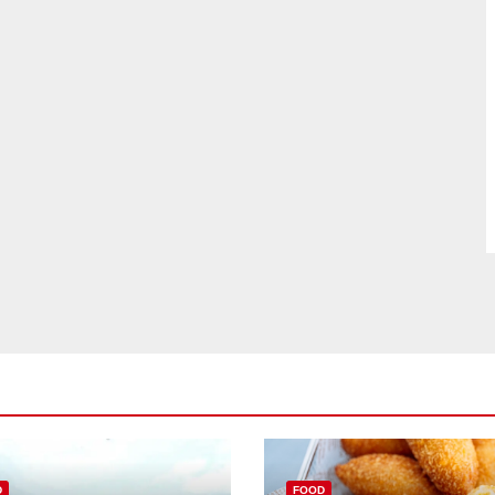
D
FOOD