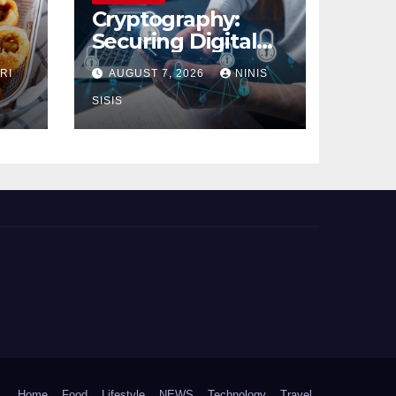
Cryptography:
Securing Digital
Communication
RI
AUGUST 7, 2026
NINIS
SISIS
Home
Food
Lifestyle
NEWS
Technology
Travel