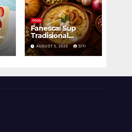
FOOD
Fanesca: Sup
Tradisional
RI
g
Ekuador yang
AUGUST 5, 2026
SITI
Kaya Bahan dan
Rasa