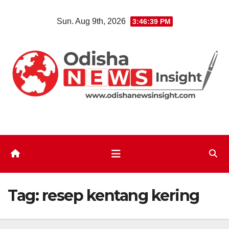
Skip
Sun. Aug 9th, 2026
3:46:39 PM
to
content
Tag:
resep kentang kering