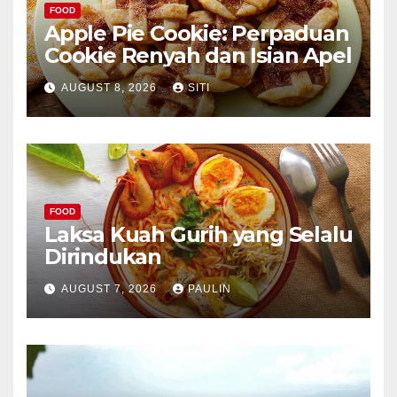
FOOD
Apple Pie Cookie: Perpaduan
Cookie Renyah dan Isian Apel
AUGUST 8, 2026
SITI
FOOD
Laksa Kuah Gurih yang Selalu
Dirindukan
AUGUST 7, 2026
PAULIN