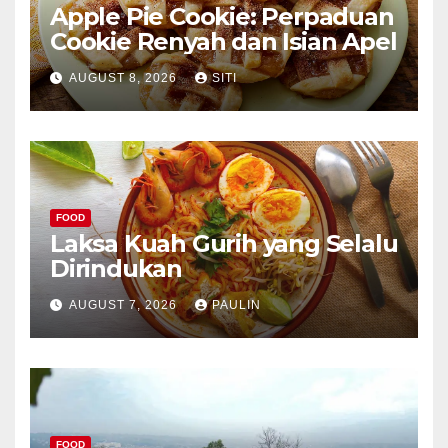
Apple Pie Cookie: Perpaduan
Cookie Renyah dan Isian Apel
AUGUST 8, 2026
SITI
FOOD
Laksa Kuah Gurih yang Selalu
Dirindukan
AUGUST 7, 2026
PAULIN
FOOD