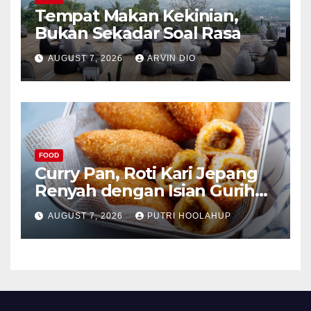
Tempat Makan Kekinian,
Bukan Sekadar Soal Rasa
AUGUST 7, 2026
ARVIN DIO
FOOD
Curry Pan, Roti Kari Jepang
Renyah dengan Isian Gurih
Menggoda
AUGUST 7, 2026
PUTRI HOOLAHUP