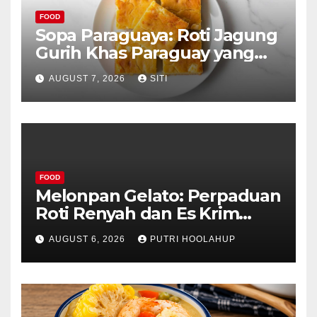
FOOD
Sopa Paraguaya: Roti Jagung
Gurih Khas Paraguay yang
Unik
AUGUST 7, 2026
SITI
FOOD
Melonpan Gelato: Perpaduan
Roti Renyah dan Es Krim
Lembut yang Menggoda
AUGUST 6, 2026
PUTRI HOOLAHUP