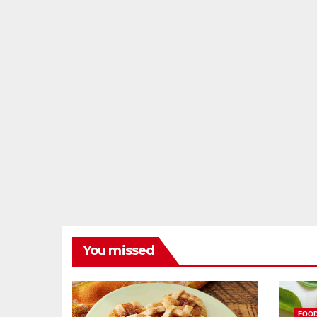
You missed
FOO