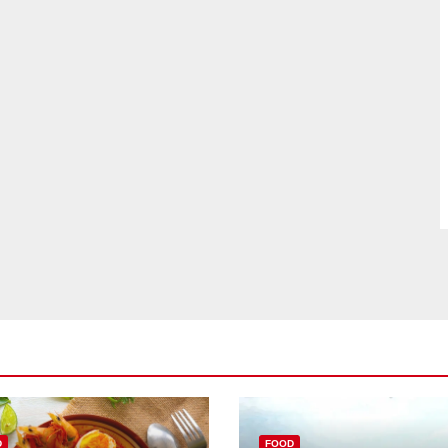
D
FOOD