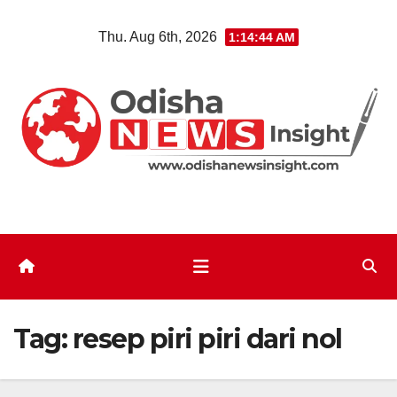
Skip
Thu. Aug 6th, 2026
1:14:45 AM
to
content
Tag:
resep piri piri dari nol