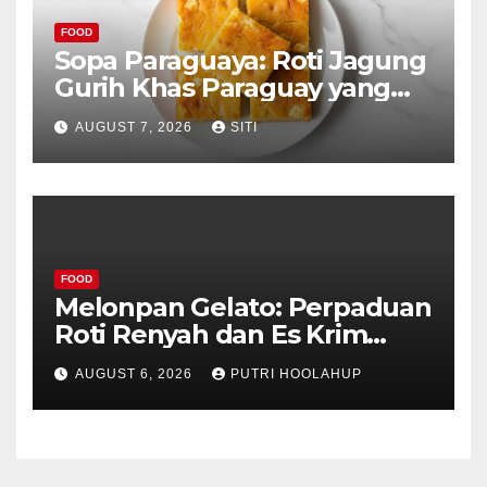
FOOD
Sopa Paraguaya: Roti Jagung
Gurih Khas Paraguay yang
Unik
AUGUST 7, 2026
SITI
FOOD
Melonpan Gelato: Perpaduan
Roti Renyah dan Es Krim
Lembut yang Menggoda
AUGUST 6, 2026
PUTRI HOOLAHUP