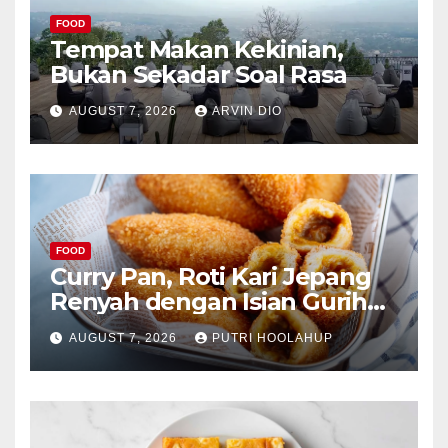
FOOD
Tempat Makan Kekinian,
Bukan Sekadar Soal Rasa
AUGUST 7, 2026
ARVIN DIO
FOOD
Curry Pan, Roti Kari Jepang
Renyah dengan Isian Gurih
Menggoda
AUGUST 7, 2026
PUTRI HOOLAHUP