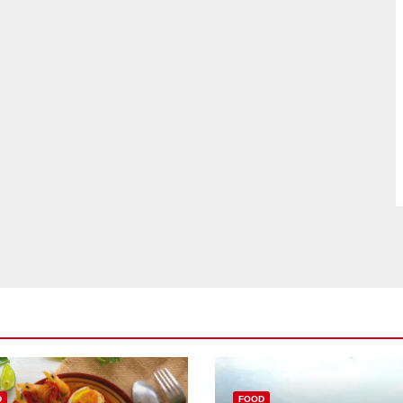
D
FOOD