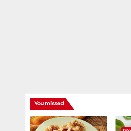
You missed
FOO