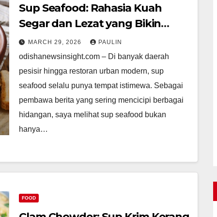
Sup Seafood: Rahasia Kuah
Segar dan Lezat yang Bikin
Nagih
MARCH 29, 2026
PAULIN
odishanewsinsight.com – Di banyak daerah
pesisir hingga restoran urban modern, sup
seafood selalu punya tempat istimewa. Sebagai
pembawa berita yang sering mencicipi berbagai
hidangan, saya melihat sup seafood bukan
hanya…
FOOD
Clam Chowder: Sup Krim Kerang