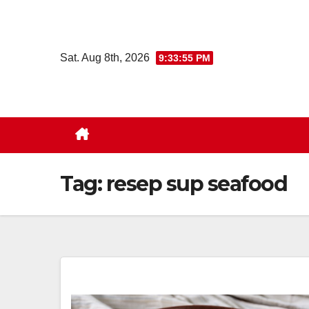
Skip
to
content
Sat. Aug 8th, 2026
9:33:56 PM
Tag:
resep sup seafood