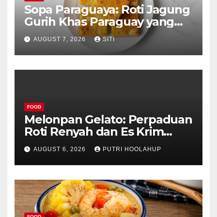
Sopa Paraguaya: Roti Jagung
Gurih Khas Paraguay yang
Unik
AUGUST 7, 2026
SITI
FOOD
Melonpan Gelato: Perpaduan
Roti Renyah dan Es Krim
Lembut yang Menggoda
AUGUST 6, 2026
PUTRI HOOLAHUP
FOOD