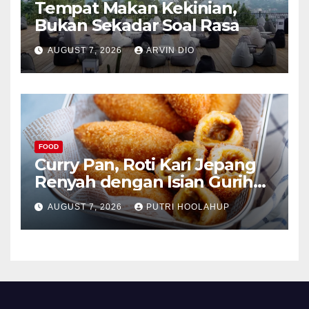
Tempat Makan Kekinian,
Bukan Sekadar Soal Rasa
AUGUST 7, 2026
ARVIN DIO
FOOD
Curry Pan, Roti Kari Jepang
Renyah dengan Isian Gurih
Menggoda
AUGUST 7, 2026
PUTRI HOOLAHUP