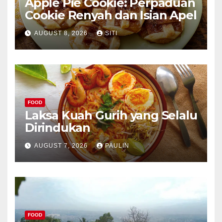
Apple Pie Cookie: Perpaduan
Cookie Renyah dan Isian Apel
AUGUST 8, 2026
SITI
FOOD
Laksa Kuah Gurih yang Selalu
Dirindukan
AUGUST 7, 2026
PAULIN
FOOD