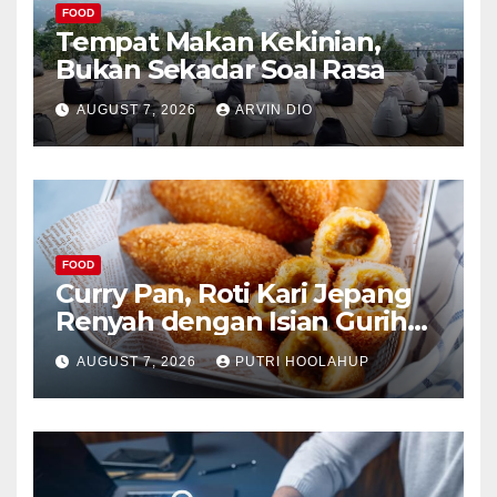
FOOD
Tempat Makan Kekinian,
Bukan Sekadar Soal Rasa
AUGUST 7, 2026
ARVIN DIO
FOOD
Curry Pan, Roti Kari Jepang
Renyah dengan Isian Gurih
Menggoda
AUGUST 7, 2026
PUTRI HOOLAHUP