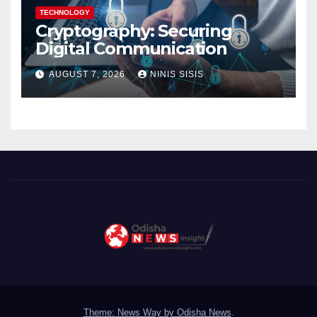
TECHNOLOGY
Cryptography: Securing
Digital Communication
AUGUST 7, 2026
NINIS SISIS
Theme: News Way by
Odisha News
.