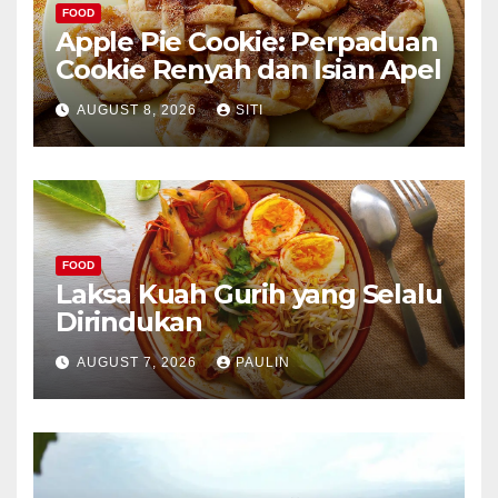
FOOD
Apple Pie Cookie: Perpaduan
Cookie Renyah dan Isian Apel
AUGUST 8, 2026
SITI
FOOD
Laksa Kuah Gurih yang Selalu
Dirindukan
AUGUST 7, 2026
PAULIN