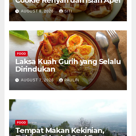
Cookie Renyah dan Isian Apel
AUGUST 8, 2026
SITI
FOOD
Laksa Kuah Gurih yang Selalu
Dirindukan
AUGUST 7, 2026
PAULIN
FOOD
Tempat Makan Kekinian,