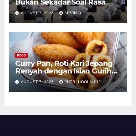
Bukan Sekadar Soal Rasa
AUGUST 7, 2026
ARVIN DIO
FOOD
Curry Pan, Roti Kari Jepang
Renyah dengan Isian Gurih
Menggoda
AUGUST 7, 2026
PUTRI HOOLAHUP