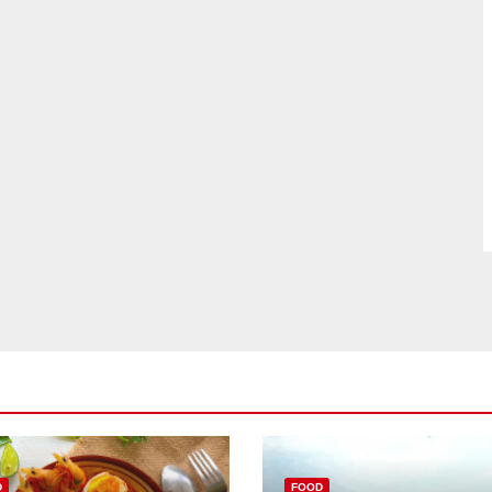
D
FOOD