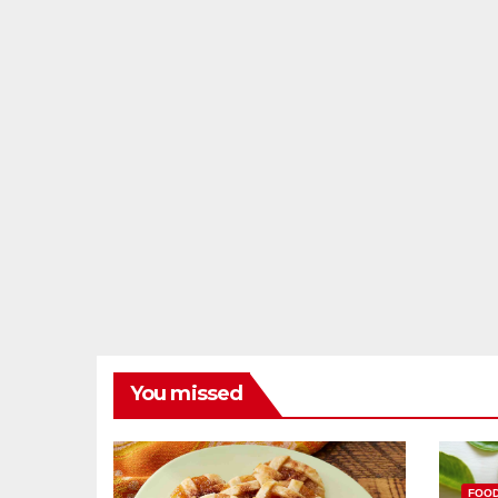
You missed
FOO