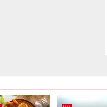
D
FOOD