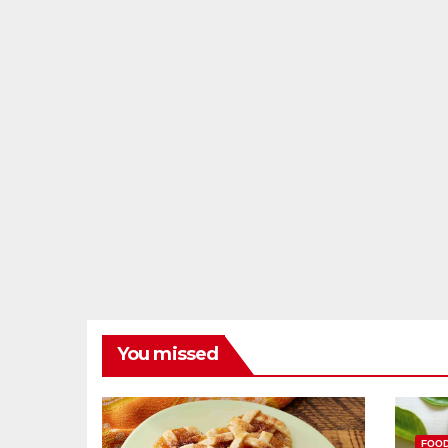
You missed
FOO