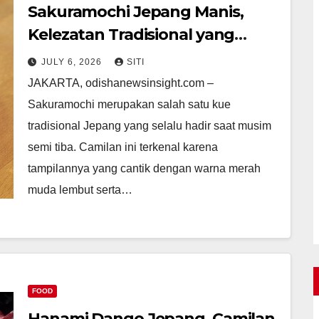
Sakuramochi Jepang Manis,
Kelezatan Tradisional yang
Identik dengan Musim Semi
JULY 6, 2026
SITI
JAKARTA, odishanewsinsight.com –
Sakuramochi merupakan salah satu kue
tradisional Jepang yang selalu hadir saat musim
semi tiba. Camilan ini terkenal karena
tampilannya yang cantik dengan warna merah
muda lembut serta…
FOOD
Hanami Dango Jepang, Camilan