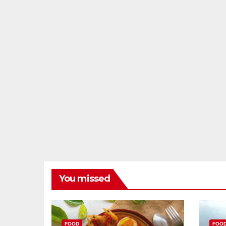
You missed
FOOD
FOO