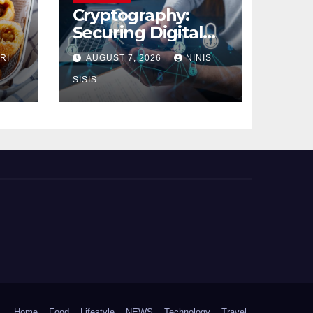
Cryptography:
Securing Digital
Communication
RI
AUGUST 7, 2026
NINIS
SISIS
Home
Food
Lifestyle
NEWS
Technology
Travel