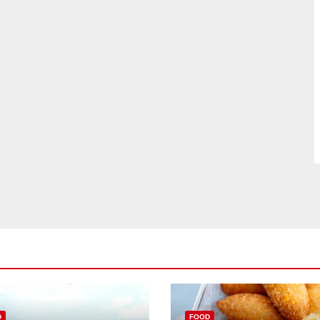
D
FOOD