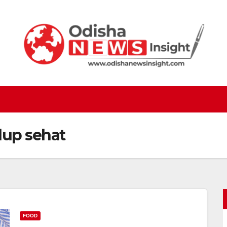
dup sehat
FOOD