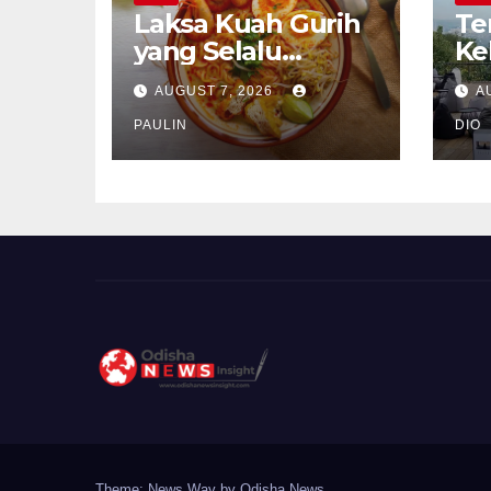
Laksa Kuah Gurih
Te
yang Selalu
Ke
Dirindukan
Se
AUGUST 7, 2026
A
PAULIN
DIO
Theme: News Way by
Odisha News
.