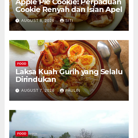
Apple Pie Cookie: Perpaduan
Cookie Renyah dan Isian Apel
AUGUST 8, 2026
SITI
FOOD
Laksa Kuah Gurih yang Selalu
Dirindukan
AUGUST 7, 2026
PAULIN
FOOD