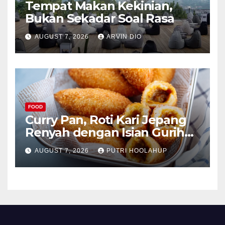
Tempat Makan Kekinian,
Bukan Sekadar Soal Rasa
AUGUST 7, 2026
ARVIN DIO
FOOD
Curry Pan, Roti Kari Jepang
Renyah dengan Isian Gurih
Menggoda
AUGUST 7, 2026
PUTRI HOOLAHUP