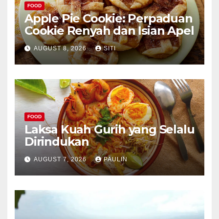
FOOD
Apple Pie Cookie: Perpaduan
Cookie Renyah dan Isian Apel
AUGUST 8, 2026
SITI
FOOD
Laksa Kuah Gurih yang Selalu
Dirindukan
AUGUST 7, 2026
PAULIN