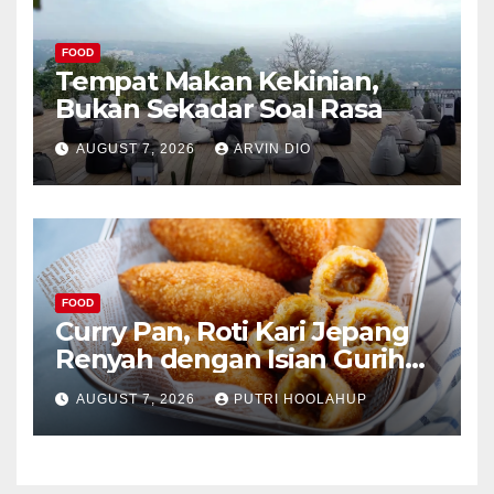
FOOD
Tempat Makan Kekinian,
Bukan Sekadar Soal Rasa
AUGUST 7, 2026
ARVIN DIO
FOOD
Curry Pan, Roti Kari Jepang
Renyah dengan Isian Gurih
Menggoda
AUGUST 7, 2026
PUTRI HOOLAHUP