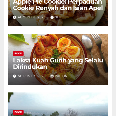
Apple Pie Cookie: Perpaduan
Cookie Renyah dan Isian Apel
AUGUST 8, 2026
SITI
FOOD
Laksa Kuah Gurih yang Selalu
Dirindukan
AUGUST 7, 2026
PAULIN
FOOD