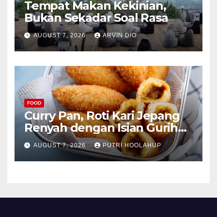
Tempat Makan Kekinian,
Bukan Sekadar Soal Rasa
AUGUST 7, 2026
ARVIN DIO
FOOD
Curry Pan, Roti Kari Jepang
Renyah dengan Isian Gurih
Menggoda
AUGUST 7, 2026
PUTRI HOOLAHUP