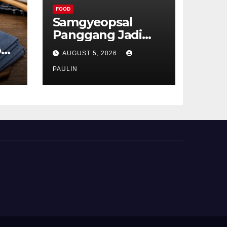
FOOD
Samgyeopsal
Panggang Jadi
Favorit Pecinta
p
AUGUST 5, 2026
Kuliner Korea
ru
PAULIN
t