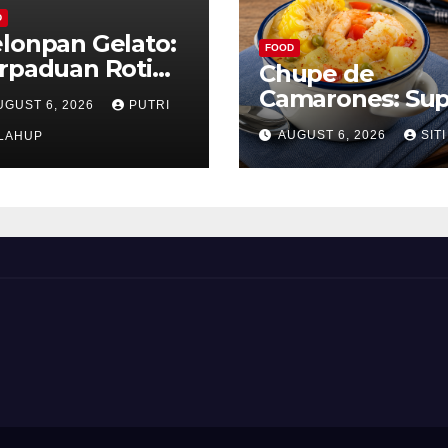
D
lonpan Gelato:
FOOD
rpaduan Roti
Chupe de
nyah dan Es
Camarones: Su
UGUST 6, 2026
PUTRI
im Lembut yang
Udang Khas Pe
AUGUST 6, 2026
SITI
nggoda
LAHUP
yang Gurih Leza