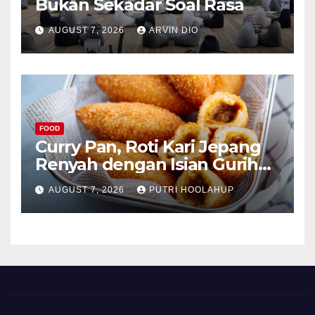
Bukan Sekadar Soal Rasa
AUGUST 7, 2026
ARVIN DIO
FOOD
Curry Pan, Roti Kari Jepang
Renyah dengan Isian Gurih
Menggoda
AUGUST 7, 2026
PUTRI HOOLAHUP