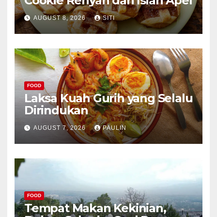
Cookie Renyah dan Isian Apel
AUGUST 8, 2026
SITI
FOOD
Laksa Kuah Gurih yang Selalu
Dirindukan
AUGUST 7, 2026
PAULIN
FOOD
Tempat Makan Kekinian,