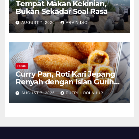
Tempat Makan Kekinian,
Bukan Sekadar Soal Rasa
AUGUST 7, 2026
ARVIN DIO
FOOD
Curry Pan, Roti Kari Jepang
Renyah dengan Isian Gurih
Menggoda
AUGUST 7, 2026
PUTRI HOOLAHUP