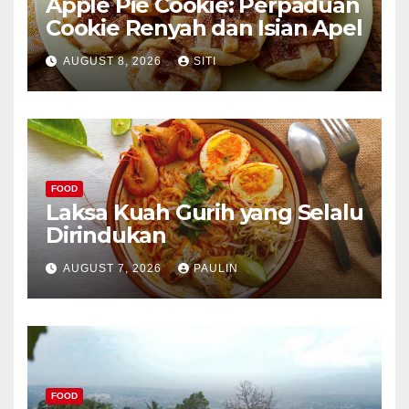
Apple Pie Cookie: Perpaduan
Cookie Renyah dan Isian Apel
AUGUST 8, 2026
SITI
FOOD
Laksa Kuah Gurih yang Selalu
Dirindukan
AUGUST 7, 2026
PAULIN
FOOD