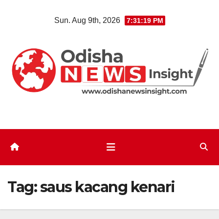
Skip
Sun. Aug 9th, 2026
7:31:20 PM
to
content
Tag:
saus kacang kenari