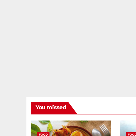
You missed
FOOD
FOO