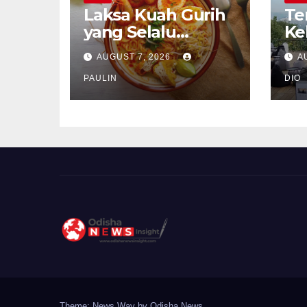
Laksa Kuah Gurih
Te
yang Selalu
Ke
Dirindukan
Se
AUGUST 7, 2026
A
PAULIN
DIO
Theme: News Way by
Odisha News
.