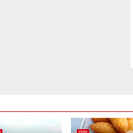
D
FOOD