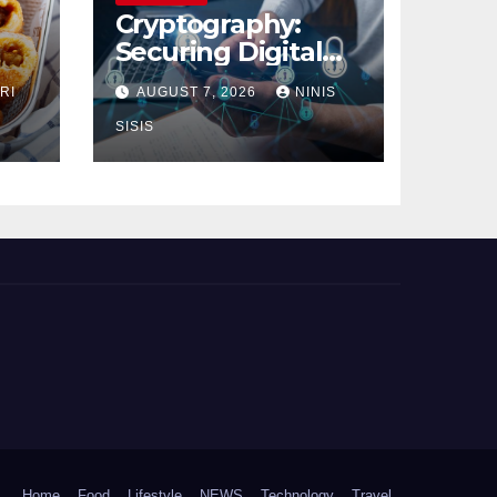
Cryptography:
Securing Digital
Communication
RI
AUGUST 7, 2026
NINIS
SISIS
Home
Food
Lifestyle
NEWS
Technology
Travel