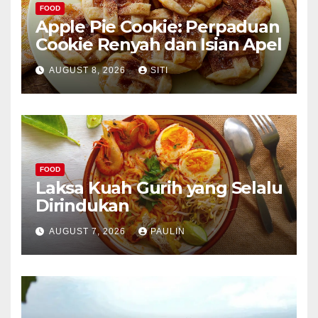
FOOD
Apple Pie Cookie: Perpaduan
Cookie Renyah dan Isian Apel
AUGUST 8, 2026
SITI
FOOD
Laksa Kuah Gurih yang Selalu
Dirindukan
AUGUST 7, 2026
PAULIN