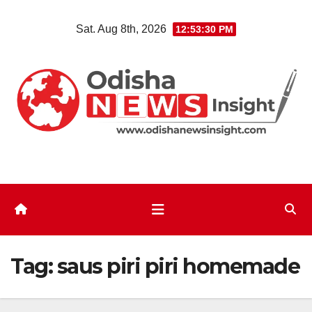
Skip
Sat. Aug 8th, 2026
12:53:31 PM
to
content
Tag:
saus piri piri homemade