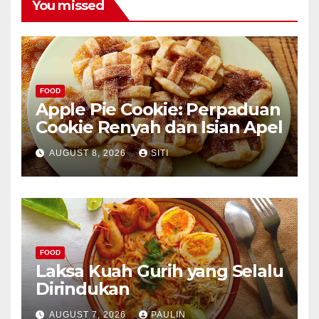
You missed
FOOD
Apple Pie Cookie: Perpaduan
Cookie Renyah dan Isian Apel
AUGUST 8, 2026
SITI
FOOD
Laksa Kuah Gurih yang Selalu
Dirindukan
AUGUST 7, 2026
PAULIN